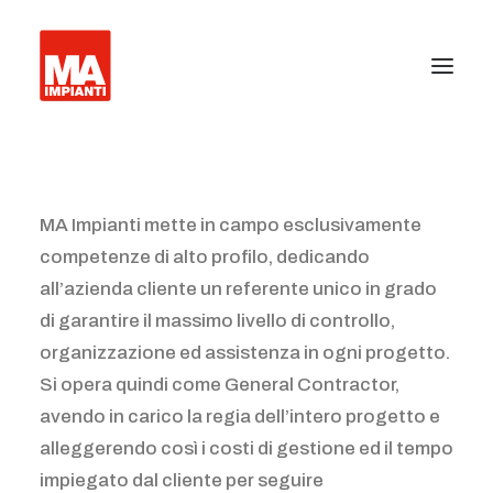
Azienda
MA Impianti mette in campo esclusivamente
Ufficio stampa
competenze di alto profilo, dedicando
Certificazioni
all’azienda cliente un referente unico in grado
Realizzazioni
di garantire il massimo livello di controllo,
organizzazione ed assistenza in ogni progetto.
Installazione impianti
Si opera quindi come General Contractor,
Facility management
avendo in carico la regia dell’intero progetto e
alleggerendo così i costi di gestione ed il tempo
Barriere antiterrorismo e Cancelli industriali
impiegato dal cliente per seguire